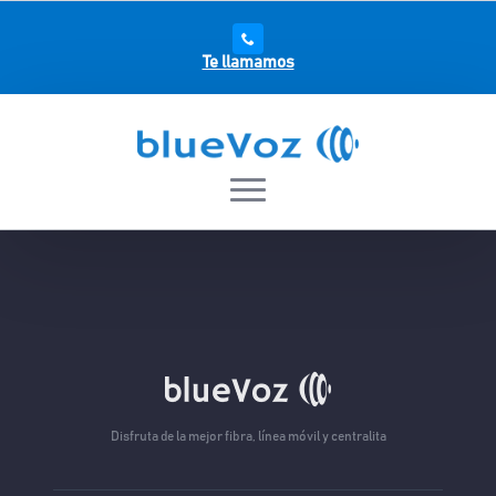
Te llamamos
Disfruta de la mejor fibra, línea móvil y centralita