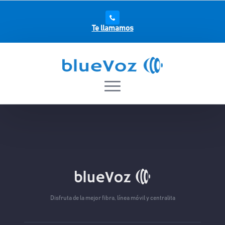
Te llamamos
Disfruta de la mejor fibra, línea móvil y centralita