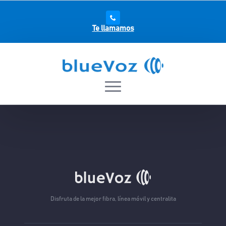
Te llamamos
Disfruta de la mejor fibra, línea móvil y centralita